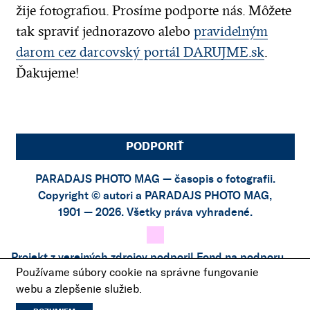
žije fotografiou. Prosíme podporte nás. Môžete
tak spraviť jednorazovo alebo
pravidelným
darom cez darcovský portál DARUJME.sk
.
Ďakujeme!
PODPORIŤ
PARADAJS PHOTO MAG — časopis o fotografii.
Copyright © autori a PARADAJS PHOTO MAG,
1901 — 2026. Všetky práva vyhradené.
Projekt z verejných zdrojov podporil
Fond na podporu
Používame súbory cookie na správne fungovanie
umenia
.
webu a zlepšenie služieb.
Projekt bol podporený finančným príspevkom z
Fondu
LITA
.