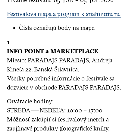
Trvanie festivalu: 05. JÚN – 05. JÚL 2026
Festivalová mapa a program k stiahnutiu tu.
Čísla označujú body na mape.
1
INFO POINT a MARKETPLACE
Miesto: PARADAJS PARADAJS, Andreja
Kmeťa 22, Banská Štiavnica.
Všetky potrebné informácie o festivale sa
dozviete v obchode PARADAJS PARADAJS.
Otváracie hodiny:
STREDA — NEDEĽA: 10:00 – 17:00
Môžnosť zakúpiť si festivalový merch a
zaujímavé produkty (fotografické knihy,