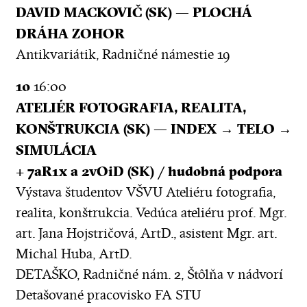
DAVID MACKOVIČ (SK) — PLOCHÁ
DRÁHA ZOHOR
Antikvariátik, Radničné námestie 19
10
16:00
ATELIÉR FOTOGRAFIA, REALITA,
KONŠTRUKCIA (SK) — INDEX → TELO →
SIMULÁCIA
+ 7aR1x a 2vOiD (SK) / hudobná podpora
Výstava študentov VŠVU Ateliéru fotografia,
realita, konštrukcia. Vedúca ateliéru prof. Mgr.
art. Jana Hojstričová, ArtD., asistent Mgr. art.
Michal Huba, ArtD.
DETAŠKO, Radničné nám. 2, Štôlňa v nádvorí
Detašované pracovisko FA STU