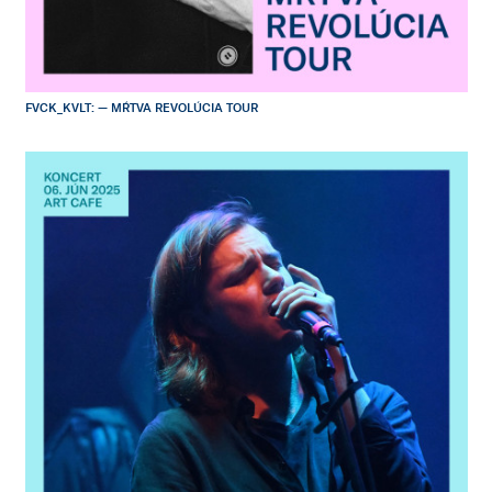
FVCK_KVLT: — MŔTVA REVOLÚCIA TOUR