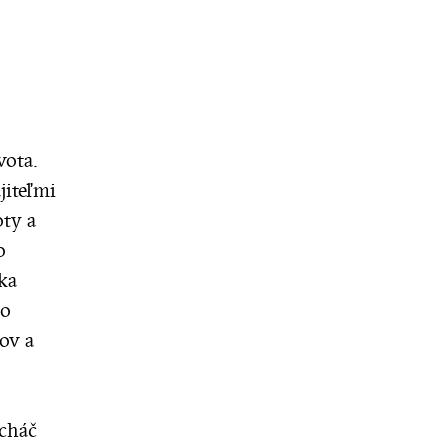
vota.
jiteľmi
ty a
o
ka
čo
ov a
cháč