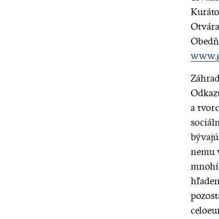
Kuráto
Otvára
Obedňa
www.ga
Záhradk
Odkazu
a tvor
sociál
bývajú
nemu v
mnohí 
hľaden
pozost
celoeu