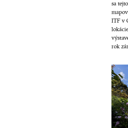
sa tej
mapova
ITF v 
lokáci
výstav
rok zá