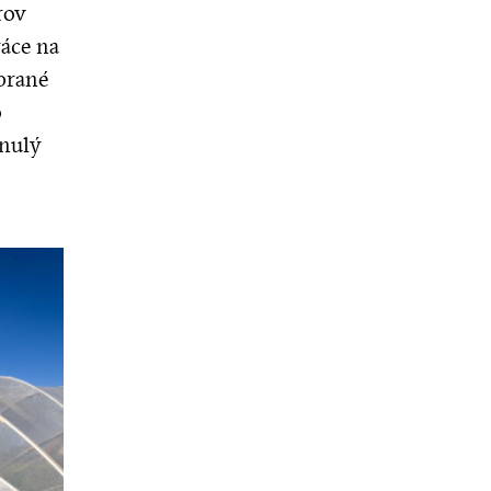
rov
ráce na
ybrané
o
inulý