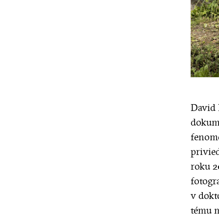
David 
dokume
fenomé
privie
roku 2
fotogr
v dokt
tému m