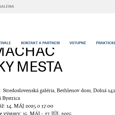
GALÉRIA
TIVALE
KONTAKT A PARTNERI
VSTUPNÉ
PRAKTICK
 MACHÁČ
KY MESTA
: Stredoslovenská galéria, Bethlenov dom, Dolná 141
 Bystrica
áž: 14. MÁJ 2025 o 17:00
e výstavy: 15. MÁJ - 27. JÚL 2025