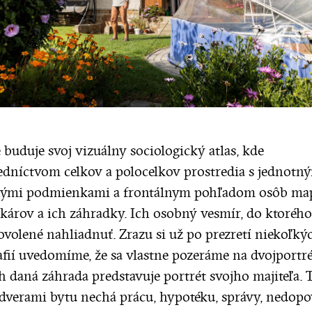
 buduje svoj vizuálny sociologický atlas, kde
edníctvom celkov a polocelkov prostredia s jednotn
nými podmienkami a frontálnym pohľadom osôb ma
károv a ich záhradky. Ich osobný vesmír, do ktoréh
ovolené nahliadnuť. Zrazu si už po prezretí niekoľký
afií uvedomíme, že sa vlastne pozeráme na dvojportré
h daná záhrada predstavuje portrét svojho majiteľa. 
 dverami bytu nechá prácu, hypotéku, správy, nedop