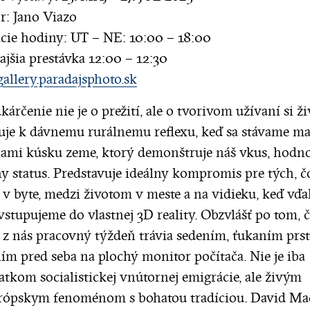
r: Jano Viazo
cie hodiny: UT – NE: 10:00 – 18:00
jšia prestávka 12:00 – 12:30
llery.paradajsphoto.sk
árčenie nie je o prežití, ale o tvorivom užívaní si ži
je k dávnemu rurálnemu reflexu, keď sa stávame ma
cami kúsku zeme, ktorý demonštruje náš vkus, hodno
ny status. Predstavuje ideálny kompromis pre tých, č
 v byte, medzi životom v meste a na vidieku, keď vďa
stupujeme do vlastnej 3D reality. Obzvlášť po tom, 
z nás pracovný týždeň trávia sedením, ťukaním prst
ím pred seba na plochý monitor počítača. Nie je iba
atkom socialistickej vnútornej emigrácie, ale živým
rópskym fenoménom s bohatou tradíciou. David Ma