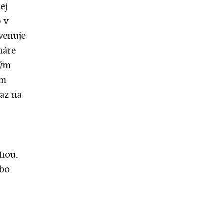
ej
 v
 venuje
náre
vým
im
raz na
iou.
ebo