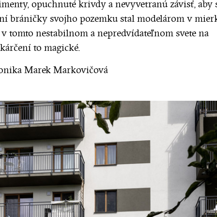
menty, opuchnuté krivdy a nevyvetranú závisť, aby 
ní bráničky svojho pozemku stal modelárom v mierk
e v tomto nestabilnom a nepredvídateľnom svete na
kárčení to magické.
onika Marek Markovičová