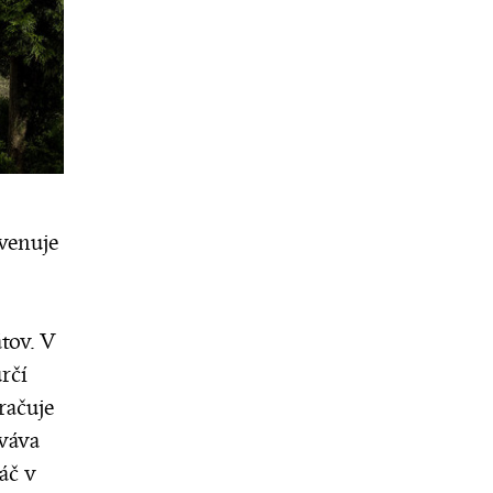
venuje
tov. V
rčí
račuje
ováva
áč v