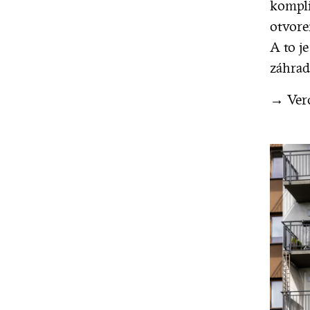
kompli
otvore
A to j
záhrad
→ Ver