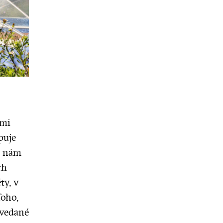
ými
puje
o nám
ch
ty, v
Toho,
ovedané