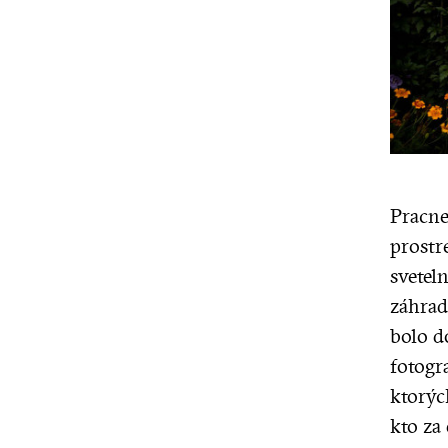
Pracne
prostr
svetel
záhrad
bolo d
fotogr
ktorýc
kto za