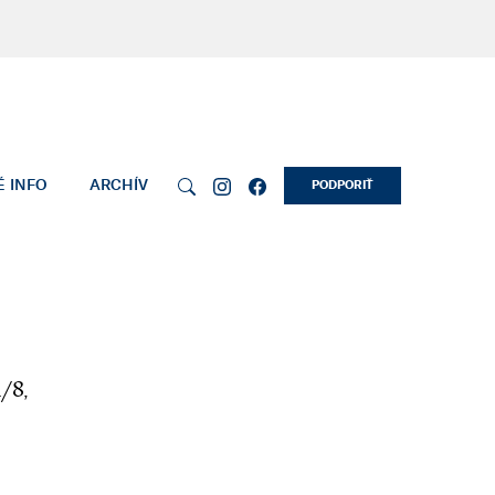
É INFO
ARCHÍV
PODPORIŤ
/8,