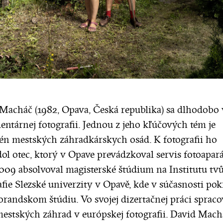
Macháč (1982, Opava, Česká republika) sa dlhodobo 
ntárnej fotografii. Jednou z jeho kľúčových tém je
n mestských záhradkárskych osád. K fotografii ho
dol otec, ktorý v Opave prevádzkoval servis fotoapará
009 absolvoval magisterské štúdium na Institutu tvů
afie Slezské univerzity v Opavě, kde v súčasnosti pok
orandskom štúdiu. Vo svojej dizertačnej práci sprac
estských záhrad v európskej fotografii. David Mach