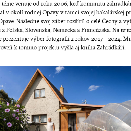
to téme venuje od roku 2006, keď komunitu záhradká
l v okolí rodnej Opavy v rámci svojej bakalárskej p
Opave. Následne svoj záber rozšíril o celé Čechy a v
e z Poľska, Slovenska, Nemecka a Francúzska. Na tejt
e prezentuje výber fotografií z rokov 2017 - 2024. M
roveň k tomuto projektu vyšla aj kniha Zahrádkáři.