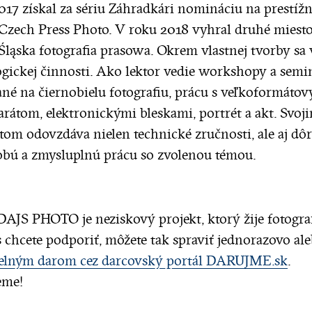
017 získal za sériu Záhradkári nomináciu na prestížn
 Czech Press Photo. V roku 2018 vyhral druhé miesto
 Śląska fotografia prasowa. Okrem vlastnej tvorby sa
gickej činnosti. Ako lektor vedie workshopy a semi
né na čiernobielu fotografiu, prácu s veľkoformáto
arátom, elektronickými bleskami, portrét a akt. Svoj
tom odovzdáva nielen technické zručnosti, ale aj dô
bú a zmysluplnú prácu so zvolenou témou.
JS PHOTO je neziskový projekt, ktorý žije fotograf
 chcete podporiť, môžete tak spraviť jednorazovo al
elným darom cez darcovský portál DARUJME.sk
.
eme!