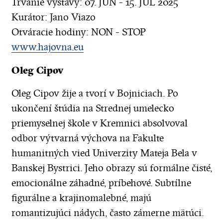
Trvanie výstavy: 07. JÚN - 15. JÚL 2025
Kurátor: Jano Viazo
Otváracie hodiny: NON - STOP
www.hajovna.eu
Oleg Cipov
Oleg Cipov žije a tvorí v Bojniciach. Po
ukončení štúdia na Strednej umelecko
priemyselnej škole v Kremnici absolvoval
odbor výtvarná výchova na Fakulte
humanitných vied Univerzity Mateja Bela v
Banskej Bystrici. Jeho obrazy sú formálne čisté,
emocionálne záhadné, príbehové. Subtílne
figurálne a krajinomalebné, majú
romantizujúci nádych, často zámerne mätúci.